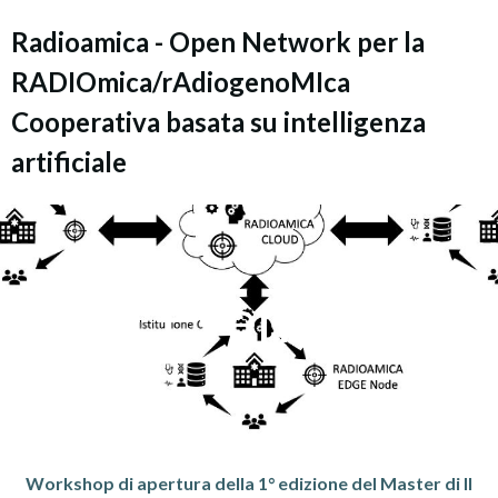
Vai
Radioamica - Open Network per la
al
contenuto
RADIOmica/rAdiogenoMIca
Cooperativa basata su intelligenza
artificiale
Events
Workshop di apertura della 1° edizione del Master di II